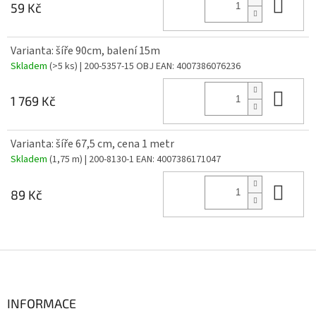
Do 
59 Kč
Varianta: šíře 90cm, balení 15m
Skladem
(>5 ks)
| 200-5357-15 OBJ
EAN:
4007386076236
Do 
1 769 Kč
Varianta: šíře 67,5 cm, cena 1 metr
Skladem
(1,75 m)
| 200-8130-1
EAN:
4007386171047
Do 
89 Kč
Z
á
p
a
INFORMACE