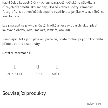
kachliček v koupelně či v kuchyni, parapetů, dětského nábytku a
různých předmětů jako šanony, úložné krabice, dózy, rámečky
fotografií... S pomocí nůžek snadno vystřihnete jakýkoliv tvar. Záleží na
vaší fantazii.
Lze ji nalepit na jakýkoliv čistý, hladký a nesavý povrch (sklo, plast,
lakované dřevo, kov, umakart, laminát, obklad).
Samolepící folie jsou plně omyvatelné, proto mohou přijít do kontaktu
přímo s vodou a saponáty.
Detailní informace
ZEPTAT SE
HLÍDAT
SDÍLET
Související produkty
Kód:
ODN 6