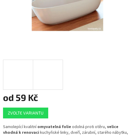
od
59 Kč
Měrná
ZVOLTE VARIANTU
cena:
Samolepící kvalitní
omyvatelná folie
odolná proti otěru,
velice
vhodná k renovaci
kuchyňské linky, dveří, zárubní, starého nábytku,