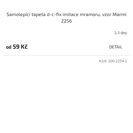
Samolepící tapeta d-c-fix imitace mramoru, vzor Marmi
2256
2-3 dny
59 Kč
od
DETAIL
Kód:
200-2254-1