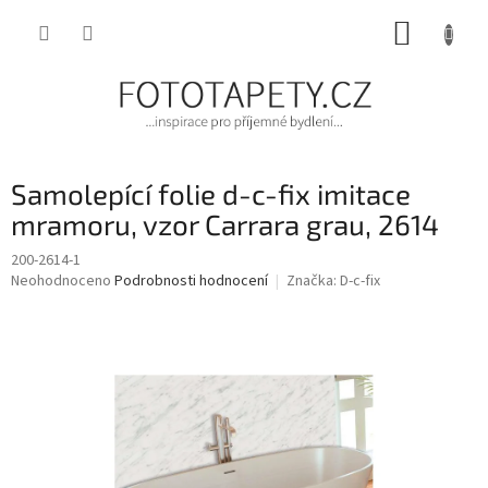
Přejít
NÁKUP
na
obsah
KOŠÍK
Samolepící folie d-c-fix imitace
mramoru, vzor Carrara grau, 2614
200-2614-1
Průměrné
Neohodnoceno
Podrobnosti hodnocení
Značka:
D-c-fix
hodnocení
produktu
je
0,0
z
5
hvězdiček.