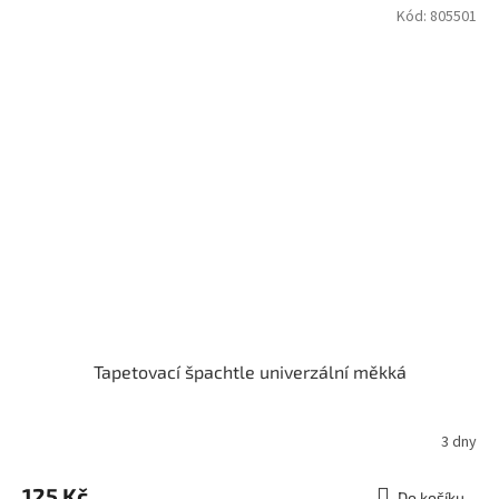
Kód:
805501
Tapetovací špachtle univerzální měkká
3 dny
125 Kč
Do košíku