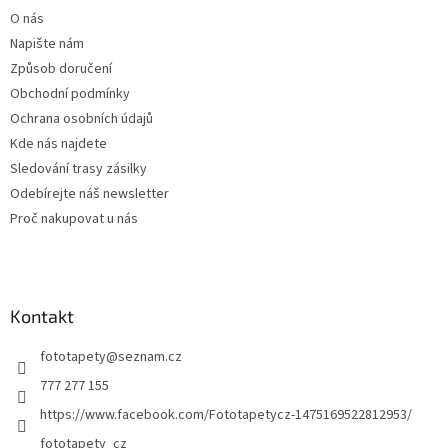
t
O nás
í
Napište nám
Způsob doručení
Obchodní podmínky
Ochrana osobních údajů
Kde nás najdete
Sledování trasy zásilky
Odebírejte náš newsletter
Proč nakupovat u nás
Kontakt
fototapety
@
seznam.cz
777 277 155
https://www.facebook.com/Fototapetycz-1475169522812953/
fototapety_cz