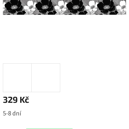
329 Kč
Měrná
5-8 dní
cena: