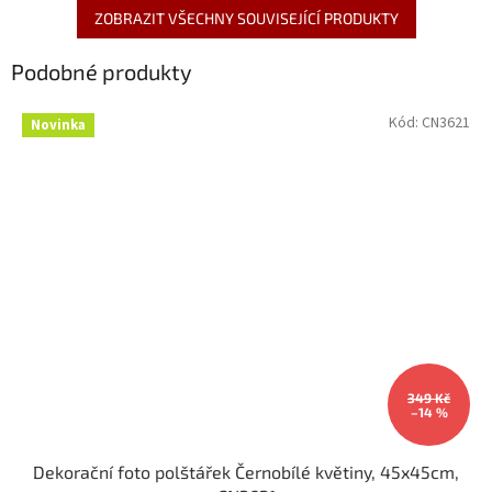
hvězdiček.
ZOBRAZIT VŠECHNY SOUVISEJÍCÍ PRODUKTY
Podobné produkty
Kód:
CN3621
Novinka
349 Kč
–14 %
Dekorační foto polštářek Černobílé květiny, 45x45cm,