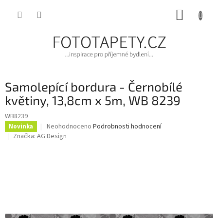
Přejít
NÁKUP
na
obsah
KOŠÍK
Samolepící bordura - Černobílé
květiny, 13,8cm x 5m, WB 8239
WB8239
Průměrné
Neohodnoceno
Podrobnosti hodnocení
Novinka
hodnocení
Značka:
AG Design
produktu
je
0,0
z
5
hvězdiček.