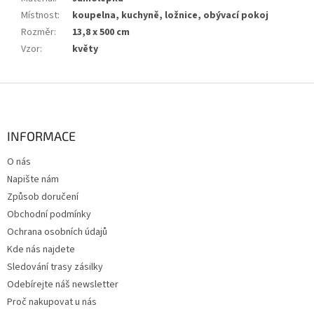
Místnost
:
koupelna, kuchyně, ložnice, obývací pokoj
Rozměr
:
13,8 x 500 cm
Vzor
:
květy
Z
á
p
a
INFORMACE
t
O nás
í
Napište nám
Způsob doručení
Obchodní podmínky
Ochrana osobních údajů
Kde nás najdete
Sledování trasy zásilky
Odebírejte náš newsletter
Proč nakupovat u nás