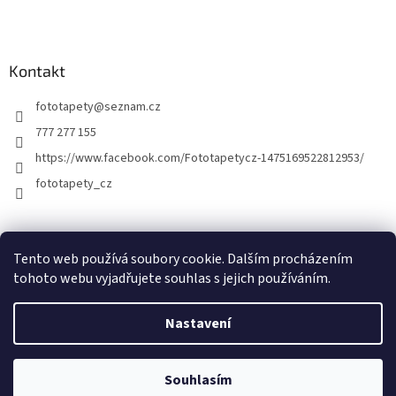
Kontakt
fototapety
@
seznam.cz
777 277 155
https://www.facebook.com/Fototapetycz-1475169522812953/
fototapety_cz
Kutilství.cz
Tento web používá soubory cookie. Dalším procházením
tohoto webu vyjadřujete souhlas s jejich používáním.
Nastavení
Vytvořil Shoptet
Souhlasím
Copyright 2026
FOTOTAPETY.CZ
. Všechna práva vyhrazena.