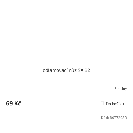
odlamovací nůž SX 82
2-4 dny
69 Kč
Do košíku
Kód:
807720SB