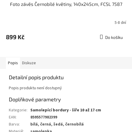
Foto závěs Černobílé květiny, 140x245cm, FCSL 7587
5-8 dní
899 Kč
Do košíku
Popis
Diskuze
Detailní popis produktu
Popis produktu není dostupný
Doplňkové parametry
Kategorie
:
Samolepící bordury - šíře 10 až 17 cm
EAN
:
8595577982399
Barva
:
bílá, černá, šedá, černobílá
Materiál
:
samolepka