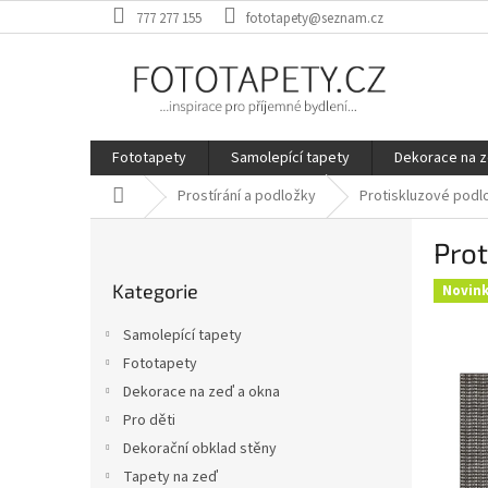
Přejít
777 277 155
fototapety@seznam.cz
na
obsah
Fototapety
Samolepící tapety
Dekorace na z
Domů
Prostírání a podložky
Protiskluzové podl
P
Prot
o
Přeskočit
s
Kategorie
kategorie
Novin
t
r
Samolepící tapety
a
Fototapety
n
Dekorace na zeď a okna
n
í
Pro děti
p
Dekorační obklad stěny
a
Tapety na zeď