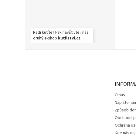
Rádi kutíte? Pak navštivte i náš
druhý e-shop
kutilstvi.cz
.
Z
á
p
a
t
INFORM
í
O nás
Napište ná
Způsob dor
Obchodní 
Ochrana os
Kde nás na