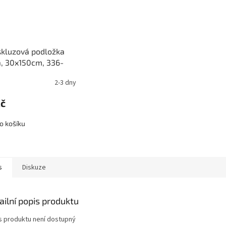
skluzová podložka
, 30x150cm, 336-
2-3 dny
Kč
o košíku
s
Diskuze
ailní popis produktu
s produktu není dostupný