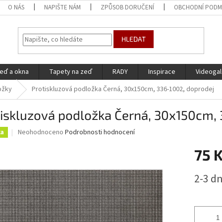
O NÁS
NAPIŠTE NÁM
ZPŮSOB DORUČENÍ
OBCHODNÍ PODM
HLEDAT
eď a okna
Tapety na zeď
RADY
Inspirace
Videogal
ožky
Protiskluzová podložka Černá, 30x150cm, 336-1002, doprodej
iskluzová podložka Černá, 30x150cm, 
Průměrné
Neohodnoceno
Podrobnosti hodnocení
ka
hodnocení
produktu
75 
je
0,0
Měrná
2-3 d
z
cena:
5
hvězdiček.