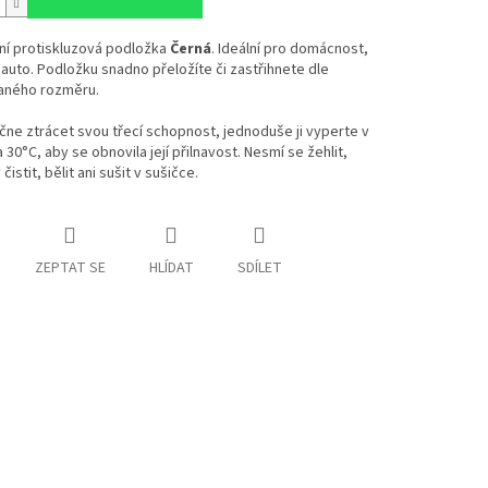
ní protiskluzová podložka
Černá
. Ideální pro domácnost,
 auto. Podložku snadno přeložíte či zastřihnete dle
ného rozměru.
ne ztrácet svou třecí schopnost, jednoduše ji vyperte v
 30°C, aby se obnovila její přilnavost. Nesmí se žehlit,
istit, bělit ani sušit v sušičce.
ZEPTAT SE
HLÍDAT
SDÍLET