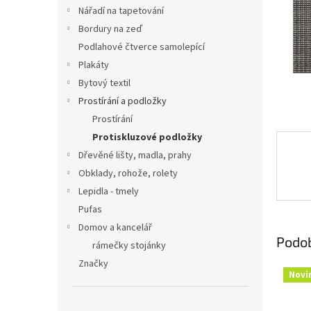
n
Nářadí na tapetování
e
Bordury na zeď
l
Podlahové čtverce samolepící
Plakáty
Bytový textil
Prostírání a podložky
Prostírání
Protiskluzové podložky
Dřevěné lišty, madla, prahy
Obklady, rohože, rolety
Lepidla - tmely
Pufas
Domov a kancelář
Podo
rámečky stojánky
Značky
Novi