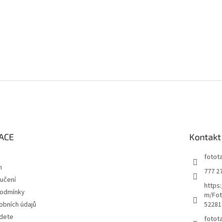
ACE
Kontakt
fotot
m
777 2
učení
https
podmínky
m/Fot
obních údajů
52281
jdete
fotot