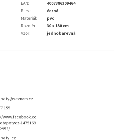
EAN
:
4007386309464
Barva
:
černá
Materiál
:
pvc
Rozměr
:
30 x 150 cm
Vzor
:
jednobarevná
apety
@
seznam.cz
77 155
://www.facebook.co
otapetycz-1475169
2953/
apety_cz