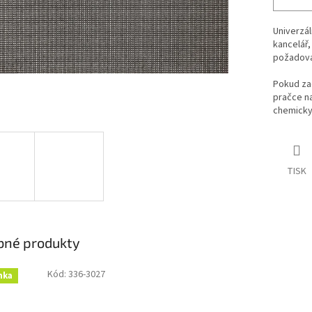
Univerzál
kancelář,
požadova
Pokud zač
pračce na
chemicky č
TISK
bné produkty
Kód:
336-3027
nka