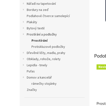
n
Nářadí na tapetování
e
Bordury na zeď
l
Podlahové čtverce samolepící
Plakáty
Bytový textil
Prostírání a podložky
Prostírání
Protiskluzové podložky
Dřevěné lišty, madla, prahy
Podo
Obklady, rohože, rolety
Lepidla - tmely
Novi
Pufas
Domov a kancelář
rámečky stojánky
Značky
Prost