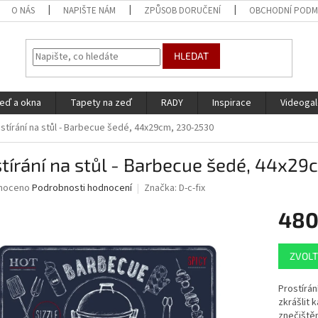
O NÁS
NAPIŠTE NÁM
ZPŮSOB DORUČENÍ
OBCHODNÍ PODM
HLEDAT
eď a okna
Tapety na zeď
RADY
Inspirace
Videogal
stírání na stůl - Barbecue šedé, 44x29cm, 230-2530
tírání na stůl - Barbecue šedé, 44x2
né
noceno
Podrobnosti hodnocení
Značka:
D-c-fix
ní
480
u
Měrná
ZVOLT
cena:
ek.
Prostírán
zkrášlit k
znečištěn