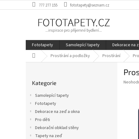
Přejít
777 277 155
fototapety@seznam.cz
na
obsah
Fototapety
Samolepící tapety
Dekorace na z
Domů
Prostírání a podložky
Prostírání
Pro
P
Pros
o
Přeskočit
s
Průměr
Neohod
Kategorie
kategorie
t
hodnoce
r
produkt
Samolepící tapety
a
je
Fototapety
0,0
n
z
Dekorace na zeď a okna
n
5
í
Pro děti
hvězdič
p
Dekorační obklad stěny
a
Tapety na zeď