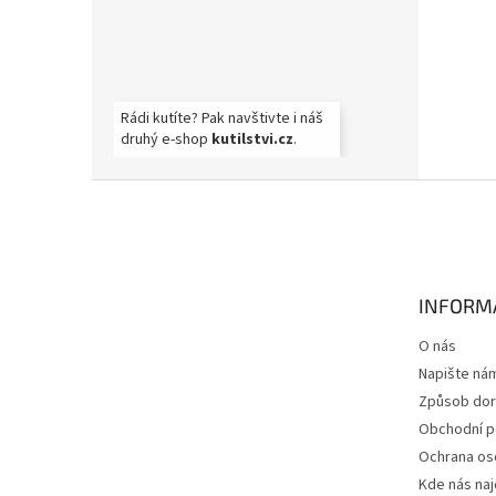
Rádi kutíte? Pak navštivte i náš
druhý e-shop
kutilstvi.cz
.
Z
á
p
a
t
INFORM
í
O nás
Napište ná
Způsob dor
Obchodní 
Ochrana os
Kde nás na