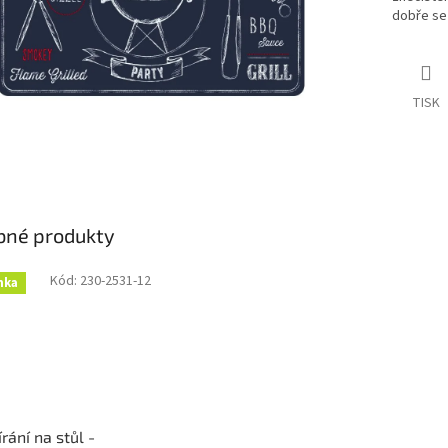
dobře se 
TISK
bné produkty
Kód:
230-2531-12
nka
írání na stůl -