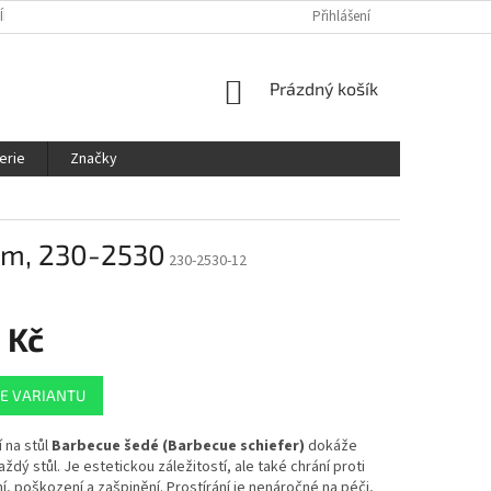
ÍNKY
OCHRANA OSOBNÍCH ÚDAJŮ
KDE NÁS NAJDETE
Přihlášení
SLEDOVÁ
NÁKUPNÍ
Prázdný košík
KOŠÍK
erie
Značky
9cm, 230-2530
230-2530-12
 Kč
E VARIANTU
í na stůl
Barbecue šedé (Barbecue schiefer)
dokáže
aždý stůl. Je estetickou záležitostí, ale také chrání proti
í, poškození a zašpinění. Prostírání je nenáročné na péči,