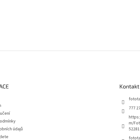
ACE
Kontakt
fotot
m
777 2
učení
https
podmínky
m/Fot
obních údajů
52281
jdete
fotot