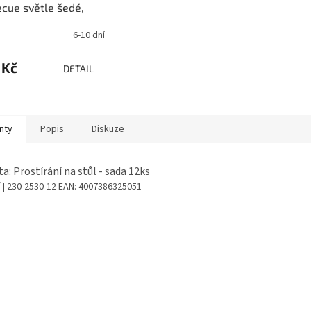
cue světle šedé,
9cm, 230-2531
6-10 dní
 Kč
DETAIL
nty
Popis
Diskuze
ta: Prostírání na stůl - sada 12ks
í
| 230-2530-12
EAN:
4007386325051