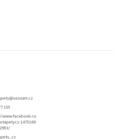
apety
@
seznam.cz
77 155
://www.facebook.co
otapetycz-1475169
2953/
apety_cz