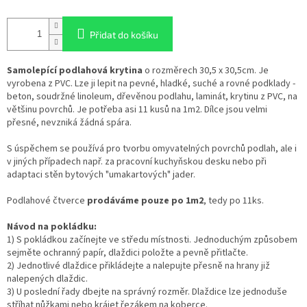
Přidat do košíku
Samolepící podlahová krytina
o rozměrech 30,5 x 30,5cm. Je
vyrobena z PVC. Lze ji lepit na pevné, hladké, suché a rovné podklady -
beton, soudržné linoleum, dřevěnou podlahu, laminát, krytinu z PVC, na
většinu povrchů. Je potřeba asi 11 kusů na 1m2. Dílce jsou velmi
přesné, nevzniká žádná spára.
S úspěchem se používá pro tvorbu omyvatelných povrchů podlah, ale i
v jiných případech např. za pracovní kuchyňskou desku nebo při
adaptaci stěn bytových "umakartových" jader.
Podlahové čtverce
prodáváme pouze po 1m2
, tedy po 11ks.
Návod na pokládku:
1) S pokládkou začínejte ve středu místnosti. Jednoduchým způsobem
sejměte ochranný papír, dlaždici položte a pevně přitlačte.
2) Jednotlivé dlaždice přikládejte a nalepujte přesně na hrany již
nalepených dlaždic.
3) U poslední řady dbejte na správný rozměr. Dlaždice lze jednoduše
stříhat nůžkami nebo krájet řezákem na koberce.