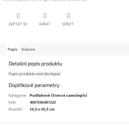
ZEPTAT SE
HLÍDAT
SDÍLET
Popis
Diskuze
Detailní popis produktu
Popis produktu není dostupný
Doplňkové parametry
Kategorie
:
Podlahové čtverce samolepící
EAN
:
4007386487223
Rozměr
:
30,5 x 30,5 cm
Z