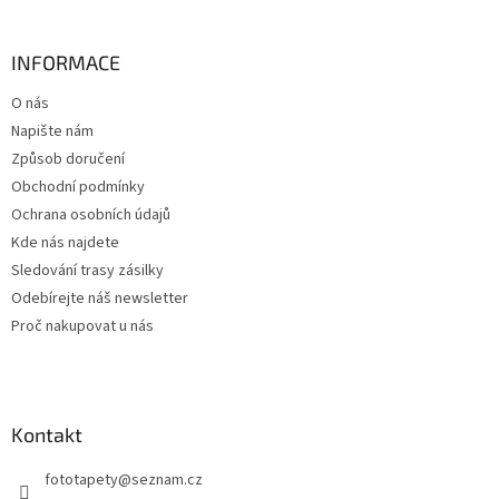
á
p
a
INFORMACE
t
O nás
í
Napište nám
Způsob doručení
Obchodní podmínky
Ochrana osobních údajů
Kde nás najdete
Sledování trasy zásilky
Odebírejte náš newsletter
Proč nakupovat u nás
Kontakt
fototapety
@
seznam.cz