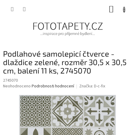
Přejít
NÁKUP
na
obsah
KOŠÍK
Podlahové samolepicí čtverce -
dlaždice zelené, rozměr 30,5 x 30,5
cm, balení 11 ks, 2745070
2745070
Průměrné
Neohodnoceno
Podrobnosti hodnocení
Značka:
D-c-fix
hodnocení
produktu
je
0,0
z
5
hvězdiček.