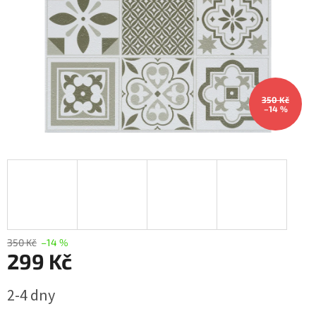
350 Kč
–14 %
350 Kč
–14 %
299 Kč
Měrná
2-4 dny
cena: