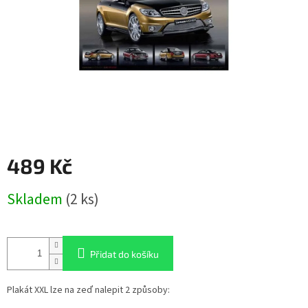
489 Kč
Měrná
Skladem
(2 ks)
cena:
Přidat do košíku
Plakát XXL lze na zeď nalepit 2 způsoby: