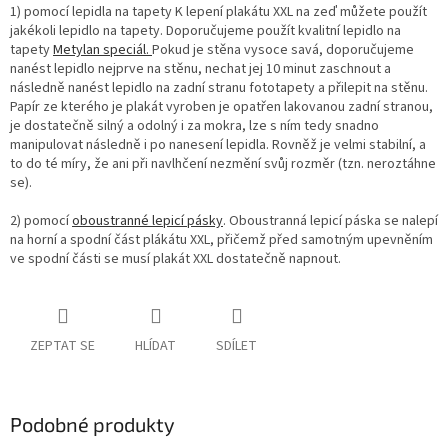
1) pomocí lepidla na tapety K lepení plakátu XXL na zeď můžete použít
jakékoli lepidlo na tapety. Doporučujeme použít kvalitní lepidlo na
tapety
Metylan speciál.
Pokud je stěna vysoce savá, doporučujeme
nanést lepidlo nejprve na stěnu, nechat jej 10 minut zaschnout a
následně nanést lepidlo na zadní stranu fototapety a přilepit na stěnu.
Papír ze kterého je plakát vyroben je opatřen lakovanou zadní stranou,
je dostatečně silný a odolný i za mokra, lze s ním tedy snadno
manipulovat následně i po nanesení lepidla. Rovněž je velmi stabilní, a
to do té míry, že ani při navlhčení nezmění svůj rozměr (tzn. neroztáhne
se).
2) pomocí
oboustranné lepicí pásky
. Oboustranná lepicí páska se nalepí
na horní a spodní část plákátu XXL, přičemž před samotným upevněním
ve spodní části se musí plakát XXL dostatečně napnout.
ZEPTAT SE
HLÍDAT
SDÍLET
Podobné produkty