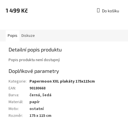
1 499 Kč
Do košíku
Popis
Diskuze
Detailní popis produktu
Popis produktu není dostupný
Doplňkové parametry
Kategorie
:
Papermoon XXL plakáty 175x115cm
EAN
:
90180668
Barva
:
černá, šedá
Materiál
:
papír
Motiv
:
ostatní
Rozměr
:
175 x 115 cm