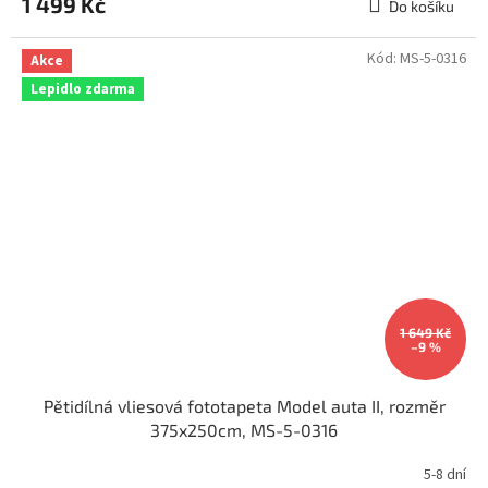
1 499 Kč
Do košíku
Kód:
MS-5-0316
Akce
Lepidlo zdarma
1 649 Kč
–9 %
Pětidílná vliesová fototapeta Model auta II, rozměr
375x250cm, MS-5-0316
5-8 dní