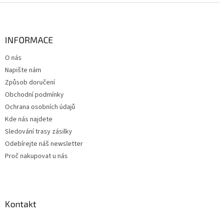
Z
á
p
a
INFORMACE
t
O nás
í
Napište nám
Způsob doručení
Obchodní podmínky
Ochrana osobních údajů
Kde nás najdete
Sledování trasy zásilky
Odebírejte náš newsletter
Proč nakupovat u nás
Kontakt