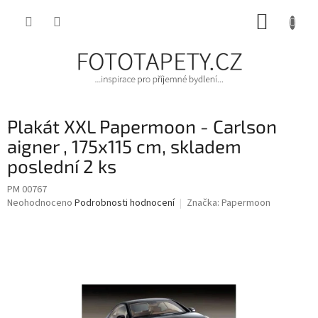
Přejít
NÁKUP
na
obsah
KOŠÍK
Plakát XXL Papermoon - Carlson
aigner , 175x115 cm, skladem
poslední 2 ks
PM 00767
Průměrné
Neohodnoceno
Podrobnosti hodnocení
Značka:
Papermoon
hodnocení
produktu
je
0,0
z
5
hvězdiček.