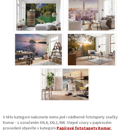
í
p
r
v
k
y
v
ý
p
i
s
u
V této kategorii naleznete mimo jiné i nádherné fototapety značky
Komar - s označením XXL4, XXL2, NW. Stejné vzory v papírovém
provedení objevíte v kategorii
Papírové fototapety Komar
.