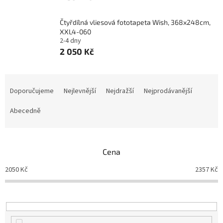
Čtyřdílná vliesová fototapeta Wish, 368x248cm,
XXL4-060
2-4 dny
2 050 Kč
Ř
a
Doporučujeme
Nejlevnější
Nejdražší
Nejprodávanější
z
e
Abecedně
n
í
p
Cena
r
o
2050
Kč
2357
Kč
d
u
k
t
ů