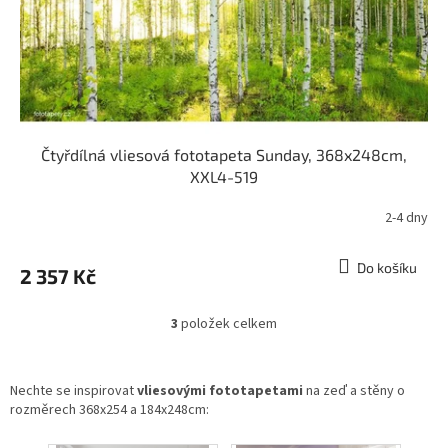
Čtyřdílná vliesová fototapeta Sunday, 368x248cm,
XXL4-519
2-4 dny
Do košíku
2 357 Kč
3
položek celkem
O
v
l
á
Nechte se inspirovat
vliesovými fototapetami
na zeď a stěny o
d
rozměrech 368x254 a 184x248cm:
a
c