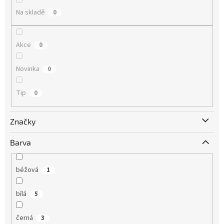
Na skladě
0
Akce
0
Novinka
0
Tip
0
Značky
Barva
béžová
1
bílá
5
černá
3