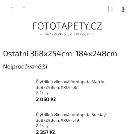
Přejít
NÁKUP
na
obsah
KOŠÍK
Ostatní 368x254cm, 184x248cm
Nejprodávanější
Čtyřdílná vliesová fototapeta Matrix,
368x248cm, XXL4-061
2-4 dny
2 050 Kč
Čtyřdílná vliesová fototapeta Sunday,
368x248cm, XXL4-519
2-4 dny
2 357 Kč