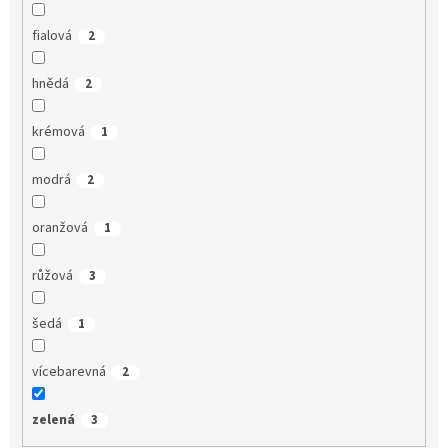
fialová
2
hnědá
2
krémová
1
modrá
2
oranžová
1
růžová
3
šedá
1
vícebarevná
2
zelená
3