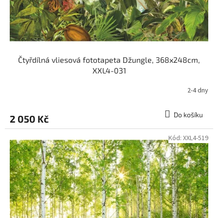
Čtyřdílná vliesová fototapeta Džungle, 368x248cm,
XXL4-031
2-4 dny
Do košíku
2 050 Kč
Kód:
XXL4-519