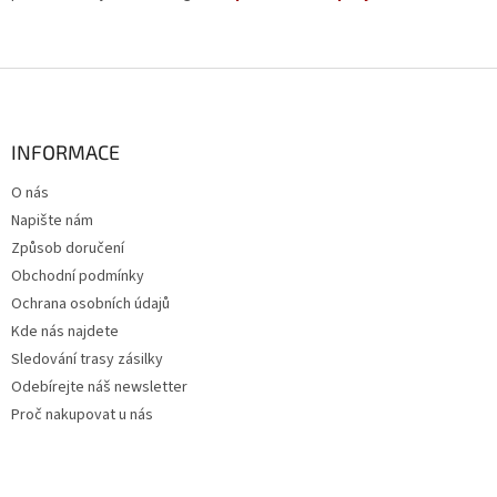
Z
á
p
a
INFORMACE
t
O nás
í
Napište nám
Způsob doručení
Obchodní podmínky
Ochrana osobních údajů
Kde nás najdete
Sledování trasy zásilky
Odebírejte náš newsletter
Proč nakupovat u nás