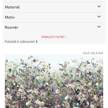
Materiál
Motiv
Rozměr
VYMAZAT FILTRY
Položek k zobrazení:
3
V
Kód:
XXL4-035
ý
p
i
s
p
r
o
d
u
k