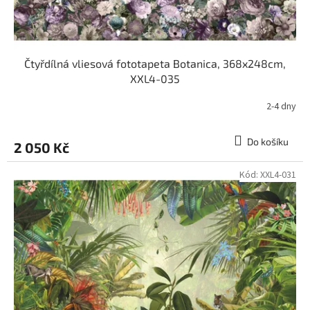
t
ů
Čtyřdílná vliesová fototapeta Botanica, 368x248cm,
XXL4-035
2-4 dny
Do košíku
2 050 Kč
Kód:
XXL4-031