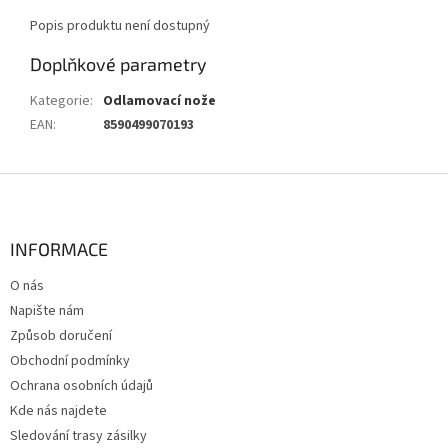
Popis produktu není dostupný
Doplňkové parametry
Kategorie
:
Odlamovací nože
EAN
:
8590499070193
Z
á
p
a
INFORMACE
t
O nás
í
Napište nám
Způsob doručení
Obchodní podmínky
Ochrana osobních údajů
Kde nás najdete
Sledování trasy zásilky