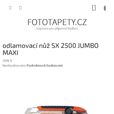
Přejít
NÁKUP
na
obsah
KOŠÍK
odlamovací nůž SX 2500 JUMBO
MAXI
ODN 9
Průměrné
Neohodnoceno
Podrobnosti hodnocení
hodnocení
produktu
je
0,0
z
5
hvězdiček.