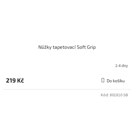
Nůžky tapetovací Soft Grip
2-4 dny
Průměrné
hodnocení
produktu
219 Kč
Do košíku
je
3,0
z
Kód:
801810 SB
5
hvězdiček.