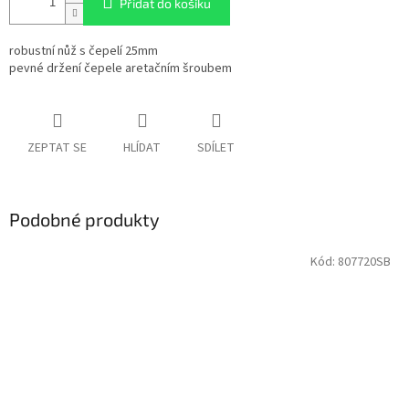
Přidat do košíku
robustní nůž s čepelí 25mm
pevné držení čepele aretačním šroubem
ZEPTAT SE
HLÍDAT
SDÍLET
Podobné produkty
Kód:
807720SB