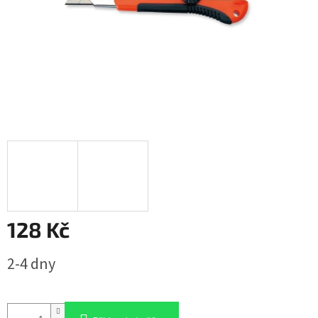
128 Kč
Měrná
2-4 dny
cena: