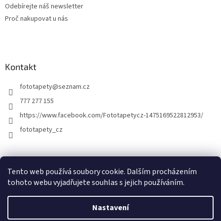
Odebírejte náš newsletter
Proč nakupovat u nás
Kontakt
fototapety
@
seznam.cz
777 277 155
https://www.facebook.com/Fototapetycz-1475169522812953/
fototapety_cz
Kutilství.cz
Tento web používá soubory cookie. Dalším procházením
tohoto webu vyjadřujete souhlas s jejich používáním.
Nastavení
Vytvořil Shoptet