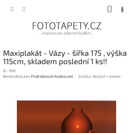
Přejít
NÁKUP
na
obsah
KOŠÍK
Maxiplakát - Vázy - šířka 175 , výška
115cm, skladem poslední 1 ks!!
ID - 656
Průměrné
Neohodnoceno
Podrobnosti hodnocení
Značka:
Wizard + Genius
hodnocení
produktu
je
0,0
z
5
hvězdiček.