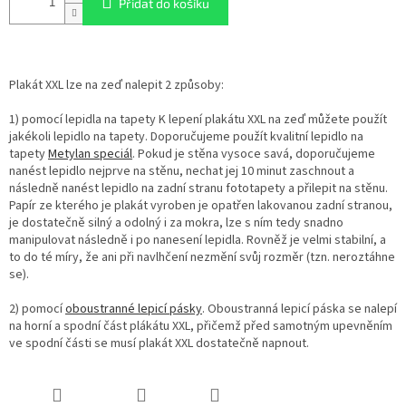
Přidat do košíku
Plakát XXL lze na zeď nalepit 2 způsoby:
1) pomocí lepidla na tapety K lepení plakátu XXL na zeď můžete použít
jakékoli lepidlo na tapety. Doporučujeme použít kvalitní lepidlo na
tapety
Metylan speciál
. Pokud je stěna vysoce savá, doporučujeme
nanést lepidlo nejprve na stěnu, nechat jej 10 minut zaschnout a
následně nanést lepidlo na zadní stranu fototapety a přilepit na stěnu.
Papír ze kterého je plakát vyroben je opatřen lakovanou zadní stranou,
je dostatečně silný a odolný i za mokra, lze s ním tedy snadno
manipulovat následně i po nanesení lepidla. Rovněž je velmi stabilní, a
to do té míry, že ani při navlhčení nezmění svůj rozměr (tzn. neroztáhne
se).
2) pomocí
oboustranné lepicí pásky
. Oboustranná lepicí páska se nalepí
na horní a spodní část plákátu XXL, přičemž před samotným upevněním
ve spodní části se musí plakát XXL dostatečně napnout.