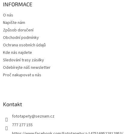
a
INFORMACE
t
O nás
í
Napište nám
Způsob doručení
Obchodní podmínky
Ochrana osobních údajů
Kde nás najdete
Sledování trasy zásilky
Odebírejte náš newsletter
Proč nakupovat u nás
Kontakt
fototapety
@
seznam.cz
777 277 155
https://www.facebook.com/Fototapetycz-1475169522812953/