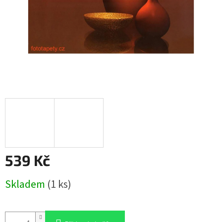
539 Kč
Měrná
Skladem
(1 ks)
cena: