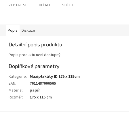
ZEPTAT SE
HLÍDAT
SDÍLET
Popis
Diskuze
Detailní popis produktu
Popis produktu není dostupný
Doplňkové parametry
Kategorie
:
Maxiplakáty ID 175 x 115cm
EAN
:
7611487006565
Materiál
:
papír
Rozměr
:
175 x 115 cm
Z
á
p