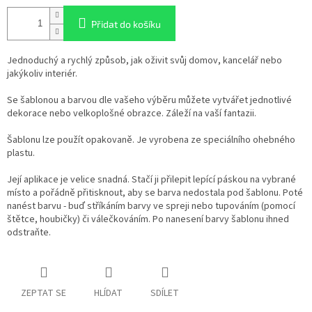
Přidat do košíku
Jednoduchý a rychlý způsob, jak oživit svůj domov, kancelář nebo
jakýkoliv interiér.
Se šablonou a barvou dle vašeho výběru můžete vytvářet jednotlivé
dekorace nebo velkoplošné obrazce. Záleží na vaší fantazii.
Šablonu lze použít opakovaně. Je vyrobena ze speciálního ohebného
plastu.
Její aplikace je velice snadná. Stačí ji přilepit lepící páskou na vybrané
místo a pořádně přitisknout, aby se barva nedostala pod šablonu. Poté
nanést barvu - buď stříkáním barvy ve spreji nebo tupováním (pomocí
štětce, houbičky) či válečkováním. Po nanesení barvy šablonu ihned
odstraňte.
ZEPTAT SE
HLÍDAT
SDÍLET