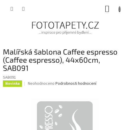
Přejít
NÁKUP
na
obsah
KOŠÍK
Malířská šablona Caffee espresso
(Caffee espresso), 44x60cm,
SAB091
SAB091
Průměrné
Neohodnoceno
Podrobnosti hodnocení
Novinka
hodnocení
produktu
je
0,0
z
5
hvězdiček.