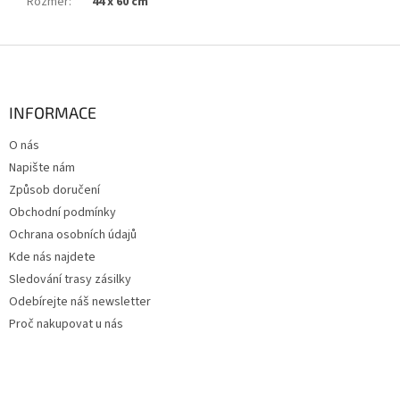
Rozměr
:
44 x 60 cm
Z
á
p
a
INFORMACE
t
O nás
í
Napište nám
Způsob doručení
Obchodní podmínky
Ochrana osobních údajů
Kde nás najdete
Sledování trasy zásilky
Odebírejte náš newsletter
Proč nakupovat u nás