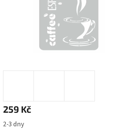
259 Kč
Měrná
2-3 dny
cena: