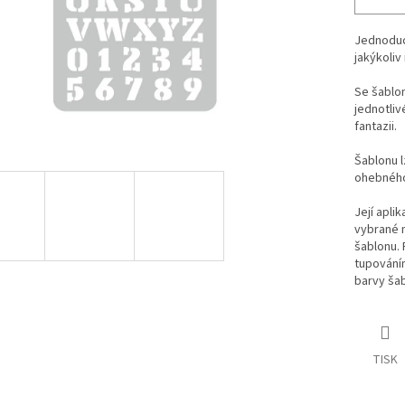
Jednoduch
jakýkoliv 
Se šablo
jednotliv
fantazii.
Šablonu l
ohebného
Její aplik
vybrané m
šablonu. 
tupováním
barvy šab
TISK