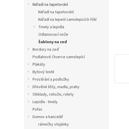
n
Nářadí na tapetování
e
Nářadí na tapetování
l
Nářadí na lepení samolepicích fólií
Tmely a lepidla
Odlamovací nože
Šablony na zeď
Bordury na zeď
Podlahové čtverce samolepící
Plakáty
Bytový textil
Prostírání a podložky
Dřevěné lišty, madla, prahy
Obklady, rohože, rolety
Lepidla - tmely
Pufas
Domov a kancelář
rámečky stojánky