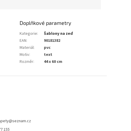
Doplňkové parametry
Kategorie
:
Šablony na zeď
EAN
:
90181382
Materiál
:
pvc
Motiv
:
text
Rozměr
:
44 x 60 cm
apety
@
seznam.cz
77 155