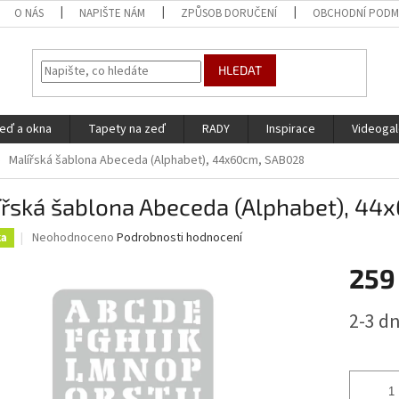
O NÁS
NAPIŠTE NÁM
ZPŮSOB DORUČENÍ
OBCHODNÍ PODM
HLEDAT
eď a okna
Tapety na zeď
RADY
Inspirace
Videogal
Malířská šablona Abeceda (Alphabet), 44x60cm, SAB028
ířská šablona Abeceda (Alphabet), 4
Průměrné
Neohodnoceno
Podrobnosti hodnocení
ka
hodnocení
produktu
259
je
0,0
Měrná
2-3 d
z
cena:
5
hvězdiček.