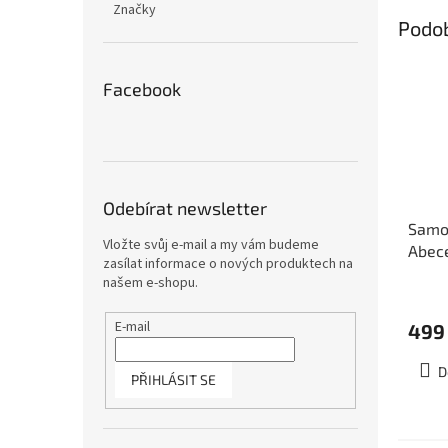
Značky
Podo
Facebook
Odebírat newsletter
Samo
Vložte svůj e-mail a my vám budeme
Abec
zasílat informace o nových produktech na
891, 
našem e-shopu.
cm
E-mail
499
D
PŘIHLÁSIT SE