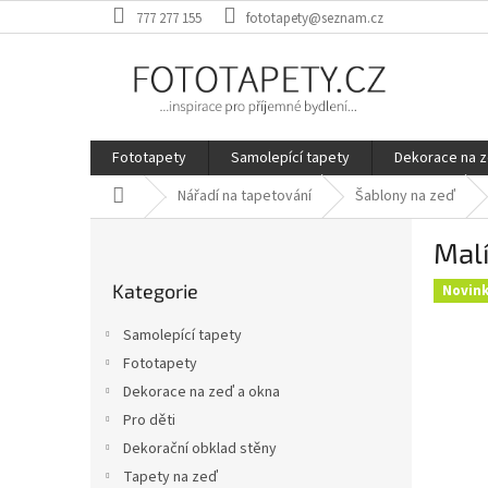
Přejít
777 277 155
fototapety@seznam.cz
na
obsah
Fototapety
Samolepící tapety
Dekorace na z
Domů
Nářadí na tapetování
Šablony na zeď
P
Mal
o
Přeskočit
s
Kategorie
kategorie
Novin
t
r
Samolepící tapety
a
Fototapety
n
Dekorace na zeď a okna
n
í
Pro děti
p
Dekorační obklad stěny
a
Tapety na zeď