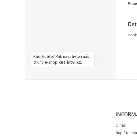
Popi
Det
Popi
Rádi kutíte? Pak navštivte i náš
druhý e-shop
kutilstvi.cz
.
Z
á
p
a
t
INFORM
í
O nás
Napište ná