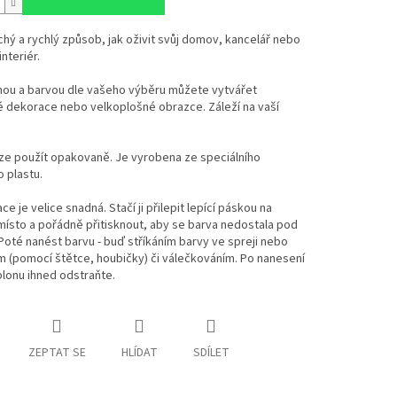
ý a rychlý způsob, jak oživit svůj domov, kancelář nebo
interiér.
nou a barvou dle vašeho výběru můžete vytvářet
é dekorace nebo velkoplošné obrazce. Záleží na vaší
ze použít opakovaně. Je vyrobena ze speciálního
 plastu.
ace je velice snadná. Stačí ji přilepit lepící páskou na
ísto a pořádně přitisknout, aby se barva nedostala pod
Poté nanést barvu - buď stříkáním barvy ve spreji nebo
 (pomocí štětce, houbičky) či válečkováním. Po nanesení
lonu ihned odstraňte.
ZEPTAT SE
HLÍDAT
SDÍLET