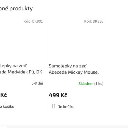
bné produkty
Kód:
DK891
Kód:
DK895
lepky na zeď
Samolepky na zeď
eda Medvídek Pú, DK
Abeceda Mickey Mouse,
velikost archu 65x85
DK 895, velikost archu
5-8 dní
Skladem
(1 ks)
65x85 cm, skladem 1 ks
 Kč
499 Kč
o košíku
Do košíku