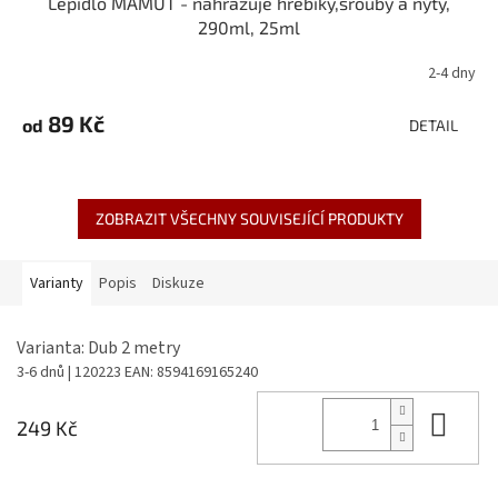
Lepidlo MAMUT - nahrazuje hřebíky,šrouby a nýty,
290ml, 25ml
2-4 dny
89 Kč
od
DETAIL
ZOBRAZIT VŠECHNY SOUVISEJÍCÍ PRODUKTY
Varianty
Popis
Diskuze
Varianta: Dub 2 metry
3-6 dnů
| 120223
EAN:
8594169165240
Do 
249 Kč