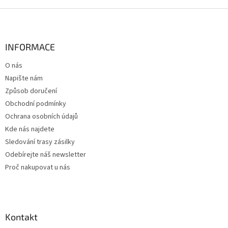
Z
á
p
a
INFORMACE
t
O nás
í
Napište nám
Způsob doručení
Obchodní podmínky
Ochrana osobních údajů
Kde nás najdete
Sledování trasy zásilky
Odebírejte náš newsletter
Proč nakupovat u nás
Kontakt