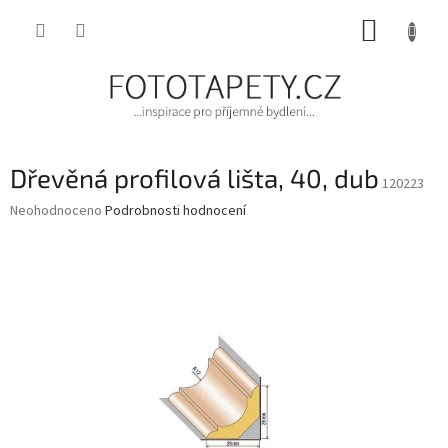
Přejít
NÁKUP
na
obsah
KOŠÍK
Dřevěná profilová lišta, 40, dub
120223
Průměrné
Neohodnoceno
Podrobnosti hodnocení
hodnocení
produktu
je
0,0
z
5
hvězdiček.