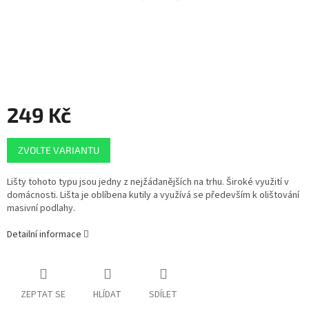
249 Kč
Měrná
ZVOLTE VARIANTU
cena:
Lišty tohoto typu jsou jedny z nejžádanějších na trhu. Široké využití v
domácnosti. Lišta je oblíbena kutily a využívá se především k olištování
masivní podlahy.
Detailní informace
ZEPTAT SE
HLÍDAT
SDÍLET