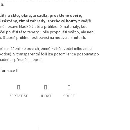
tí.
užít
na sklo, okna, zrcadla, prosklené dveře,
 zástěny, zimní zahrady, sprchové kouty
z vnější
jiné nesavé hladké čisté a průhledné materiály, kde
čel použití této tapety. Fólie propouští světlo, ale není
. Stupeň průhlednosti závisí na motivu a zrnitosti.
é nanášení lze povrch jemně zvlhčit vodní mlhovinou
vodou). S transparentní folií lze potom lehce posouvat po
nadnit si přesné nalepení.
informace
ZEPTAT SE
HLÍDAT
SDÍLET