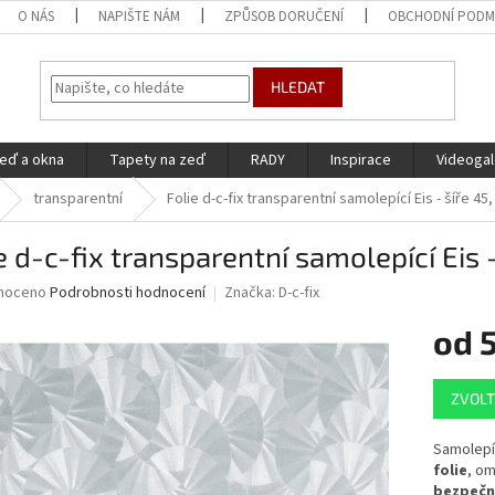
O NÁS
NAPIŠTE NÁM
ZPŮSOB DORUČENÍ
OBCHODNÍ PODM
HLEDAT
eď a okna
Tapety na zeď
RADY
Inspirace
Videogal
transparentní
Folie d-c-fix transparentní samolepící Eis - šíře 45
e d-c-fix transparentní samolepící Eis 
né
noceno
Podrobnosti hodnocení
Značka:
D-c-fix
ní
od
u
Měrná
ZVOLT
cena:
ek.
Samolepící
folie
, om
bezpečn