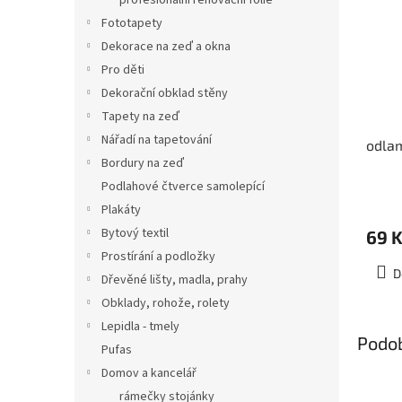
profesionální renovační folie
Fototapety
Dekorace na zeď a okna
Pro děti
Dekorační obklad stěny
Tapety na zeď
Nářadí na tapetování
odlam
Bordury na zeď
Podlahové čtverce samolepící
Plakáty
Bytový textil
69 
Prostírání a podložky
D
Dřevěné lišty, madla, prahy
Obklady, rohože, rolety
Lepidla - tmely
Podo
Pufas
Domov a kancelář
rámečky stojánky