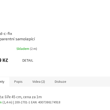
 d-c-fix
parentní samolepící
aika
Skladem
(2 m)
9 Kč
DETAIL
nty
Popis
Videa (2)
Diskuze
ta: šíře 45 cm, cena za 1m
em
(2,4 m)
| 200-2701-1
EAN:
4007386174918