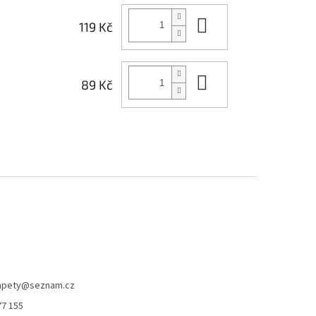
Do košíku
119 Kč
Do košíku
89 Kč
apety
@
seznam.cz
77 155