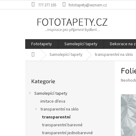
Přejít
777 277 155
fototapety@seznam.cz
na
obsah
Fototapety
Samolepící tapety
Dekorace na z
Domů
Samolepící tapety
transparentní na sklo
P
Foli
o
Přeskočit
s
Průměr
Neohod
Kategorie
kategorie
t
hodnoce
r
produkt
Samolepící tapety
a
je
imitace dřeva
0,0
n
z
transparentní na sklo
n
5
í
transparentní
hvězdič
p
transparentní barevné
a
transparentní jednobarevné