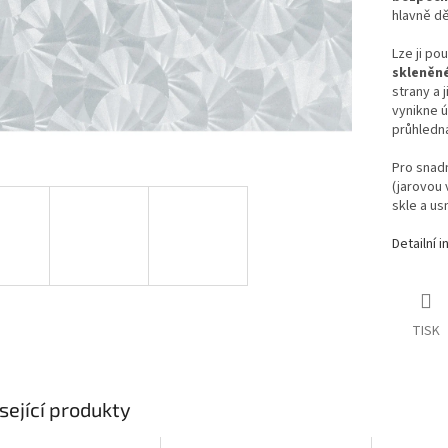
hlavně dě
Lze ji po
skleněné
strany a 
vynikne ú
průhledná
Pro snadn
(jarovou 
skle a us
Detailní 
TISK
sející produkty