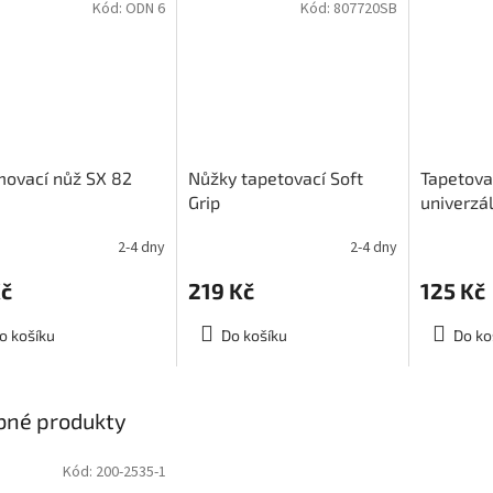
Kód:
ODN 6
Kód:
807720SB
ovací nůž SX 82
Nůžky tapetovací Soft
Tapetova
Grip
univerzá
2-4 dny
2-4 dny
Průměrné
hodnocení
Kč
219 Kč
125 Kč
produktu
je
3,0
o košíku
Do košíku
Do ko
z
5
hvězdiček.
bné produkty
Kód:
200-2535-1