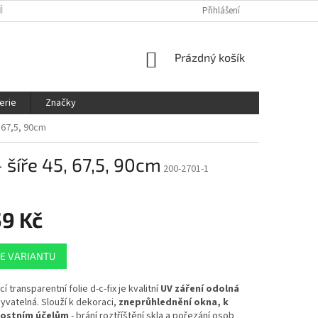
ÍNKY
OCHRANA OSOBNÍCH ÚDAJŮ
KDE NÁS NAJDETE
Přihlášení
SLEDOVÁ
NÁKUPNÍ
Prázdný košík
KOŠÍK
erie
Značky
, 67,5, 90cm
- šíře 45, 67,5, 90cm
200-2701-1
59 Kč
E VARIANTU
 transparentní folie d-c-fix je kvalitní
UV záření odolná
yvatelná. Slouží k dekoraci,
zneprůhlednění okna, k
ostním účelům
- brání roztříštění skla a pořezání osob