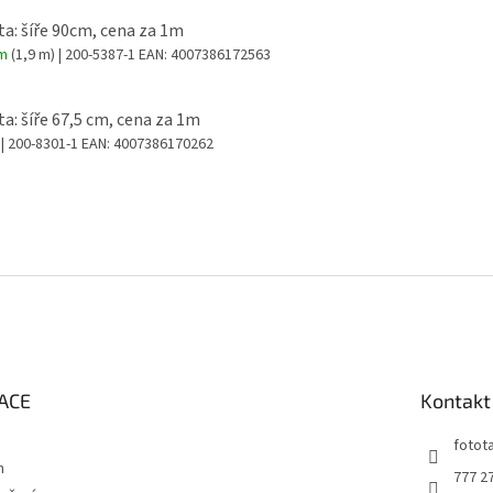
ta: šíře 90cm, cena za 1m
em
(1,9 m)
| 200-5387-1
EAN:
4007386172563
ta: šíře 67,5 cm, cena za 1m
y
| 200-8301-1
EAN:
4007386170262
ACE
Kontakt
fotot
m
777 2