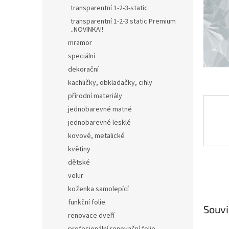
n
transparentní 1-2-3-static
e
transparentní 1-2-3 static Premium
l
..NOVINKA!!
mramor
speciální
dekorační
kachličky, obkladačky, cihly
přírodní materiály
jednobarevné matné
jednobarevné lesklé
kovové, metalické
květiny
dětské
velur
koženka samolepící
funkční folie
Souvi
renovace dveří