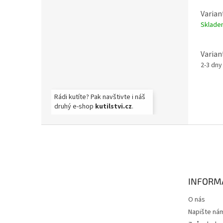
Varian
Sklad
Varian
2-3 dn
Rádi kutíte? Pak navštivte i náš
druhý e-shop
kutilstvi.cz
.
Z
á
p
a
t
INFORM
í
O nás
Napište ná