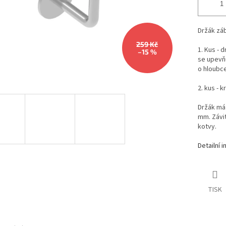
Držák záb
259 Kč
1. Kus - 
–15 %
se upevňu
o hloubc
2. kus - 
Držák má
mm. Závi
kotvy.
Detailní 
TISK