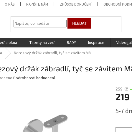
O NÁS
NAPIŠTE NÁM
ZPŮSOB DORUČENÍ
OBCHODNÍ PODM
HLEDAT
eď a okna
Tapety na zeď
RADY
Inspirace
Videogal
la
Nerezový držák zábradlí, tyč se závitem M8
zový držák zábradlí, tyč se závitem M
né
noceno
Podrobnosti hodnocení
ní
u
259 Kč
–
219
Měrná
5-7 dn
cena:
ek.