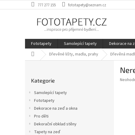
Přejít
777 277 155
fototapety@seznam.cz
na
obsah
Fototapety
Samolepící tapety
Dekorace na z
Domů
Dřevěné lišty, madla, prahy
Dřevěná mad
P
Nere
o
Přeskočit
s
Průměr
Neohod
Kategorie
kategorie
t
hodnoce
r
produkt
Samolepící tapety
a
je
Fototapety
0,0
n
z
Dekorace na zeď a okna
n
5
í
Pro děti
hvězdič
p
Dekorační obklad stěny
a
Tapety na zeď