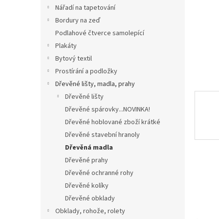
n
Nářadí na tapetování
e
Bordury na zeď
l
Podlahové čtverce samolepící
Plakáty
Bytový textil
Prostírání a podložky
Dřevěné lišty, madla, prahy
Dřevěné lišty
Dřevěné spárovky...NOVINKA!
Dřevěné hoblované zboží krátké
Dřevěné stavební hranoly
Dřevěná madla
Dřevěné prahy
Dřevěné ochranné rohy
Dřevěné kolíky
Dřevěné obklady
Obklady, rohože, rolety