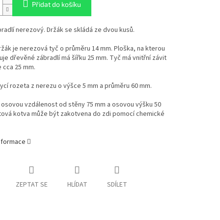
Přidat do košíku
radlí nerezový. Držák se skládá ze dvou kusů.
držák je nerezová tyč o průměru 14 mm. Ploška, na kterou
je dřevěné zábradlí má šířku 25 mm. Tyč má vnitřní závit
e cca 25 mm.
krycí rozeta z nerezu o výšce 5 mm a průměru 60 mm.
 osovou vzdálenost od stěny 75 mm a osovou výšku 50
tová kotva může být zakotvena do zdi pomocí chemické
informace
ZEPTAT SE
HLÍDAT
SDÍLET