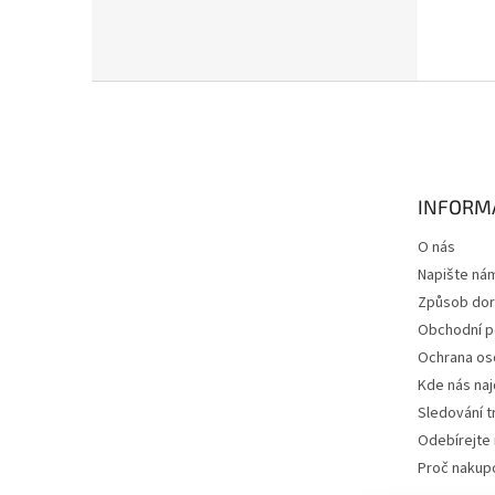
Z
á
p
a
t
INFORM
í
O nás
Napište ná
Způsob dor
Obchodní 
Ochrana os
Kde nás na
Sledování t
Odebírejte 
Proč nakup