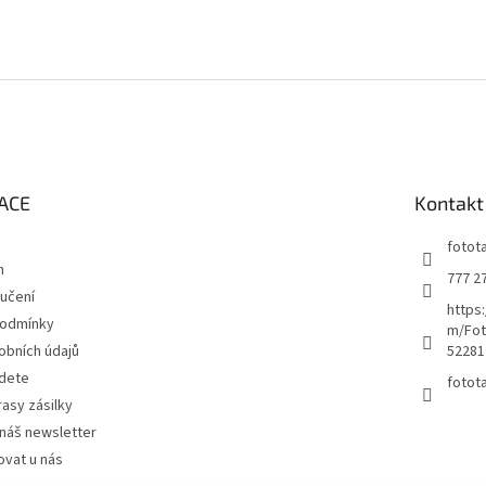
ACE
Kontakt
fotot
m
777 2
učení
https
podmínky
m/Fot
obních údajů
52281
jdete
fotot
rasy zásilky
náš newsletter
ovat u nás