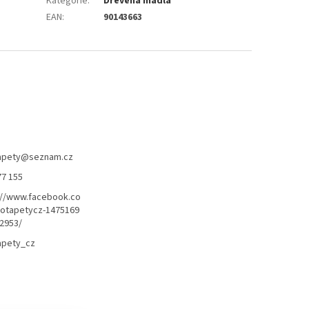
Kategorie
:
Dřevěná madla
EAN
:
90143663
apety
@
seznam.cz
77 155
://www.facebook.co
otapetycz-1475169
2953/
apety_cz