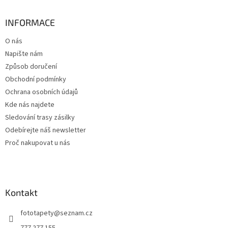
á
p
a
INFORMACE
t
O nás
í
Napište nám
Způsob doručení
Obchodní podmínky
Ochrana osobních údajů
Kde nás najdete
Sledování trasy zásilky
Odebírejte náš newsletter
Proč nakupovat u nás
Kontakt
fototapety
@
seznam.cz