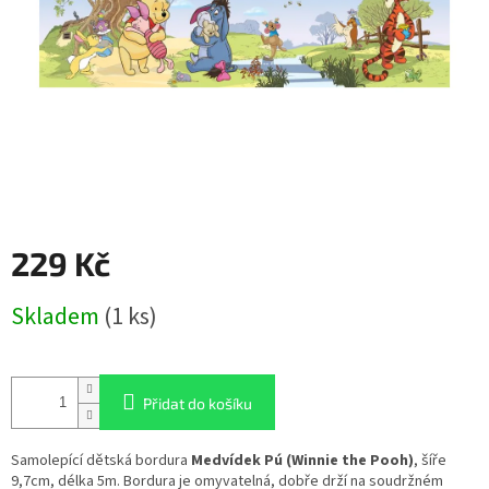
229 Kč
Měrná
Skladem
(1 ks)
cena:
Přidat do košíku
Samolepící dětská bordura
Medvídek Pú (Winnie the Pooh)
, šíře
9,7cm, délka 5m. Bordura je omyvatelná, dobře drží na soudržném