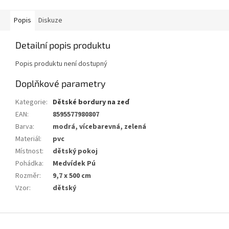
Popis
Diskuze
Detailní popis produktu
Popis produktu není dostupný
Doplňkové parametry
Kategorie
:
Dětské bordury na zeď
EAN
:
8595577980807
Barva
:
modrá, vícebarevná, zelená
Materiál
:
pvc
Místnost
:
dětský pokoj
Pohádka
:
Medvídek Pú
Rozměr
:
9,7 x 500 cm
Vzor
:
dětský
Z