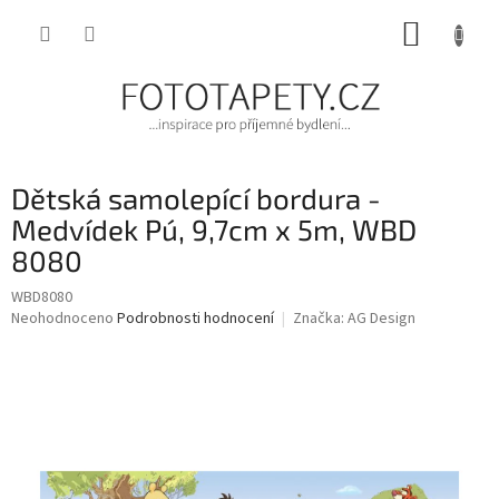
Přejít
NÁKUP
na
obsah
KOŠÍK
Dětská samolepící bordura -
Medvídek Pú, 9,7cm x 5m, WBD
8080
WBD8080
Průměrné
Neohodnoceno
Podrobnosti hodnocení
Značka:
AG Design
hodnocení
produktu
je
0,0
z
5
hvězdiček.