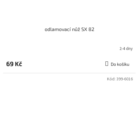
odlamovací nůž SX 82
2-4 dny
69 Kč
Do košíku
Kód:
399-6016