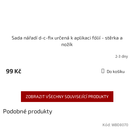
Sada nářadí d-c-fix určená k aplikaci fólií - stěrka a
nožík
2-3 dny
99 Kč
Do košíku
ZOBRAZIT VŠECHNY SOUVISEJÍCÍ PRODUKTY
Podobné produkty
Kód:
WBD8070