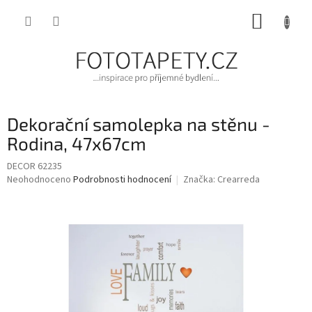
Přejít
NÁKUP
na
obsah
KOŠÍK
Dekorační samolepka na stěnu -
Rodina, 47x67cm
DECOR 62235
Průměrné
Neohodnoceno
Podrobnosti hodnocení
Značka:
Crearreda
hodnocení
produktu
je
0,0
z
5
hvězdiček.