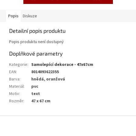
Popis
Diskuze
Detailní popis produktu
Popis produktu není dostupný
Doplňkové parametry
Kategorie
:
Samolepící dekorace - 47x67cm
EAN
:
8014093622355
Barva
:
hnědá, oranžová
Materiál
:
pvc
Motiv
:
text
Rozměr
:
47 x 67 cm
Z
á
p