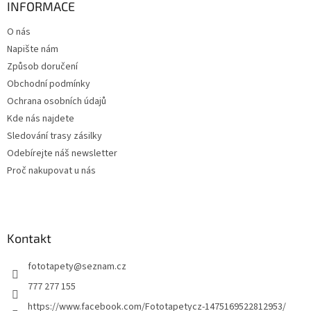
a
INFORMACE
t
O nás
í
Napište nám
Způsob doručení
Obchodní podmínky
Ochrana osobních údajů
Kde nás najdete
Sledování trasy zásilky
Odebírejte náš newsletter
Proč nakupovat u nás
Kontakt
fototapety
@
seznam.cz
777 277 155
https://www.facebook.com/Fototapetycz-1475169522812953/