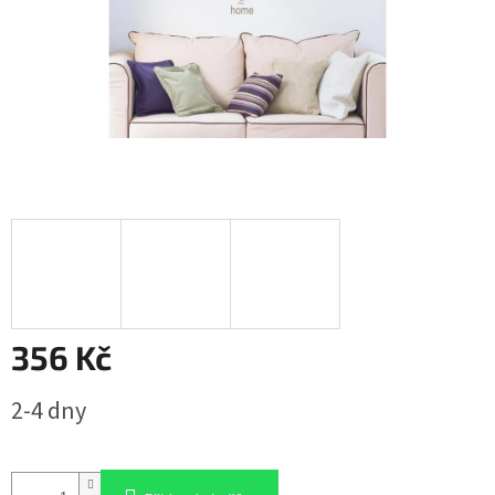
356 Kč
Měrná
2-4 dny
cena: