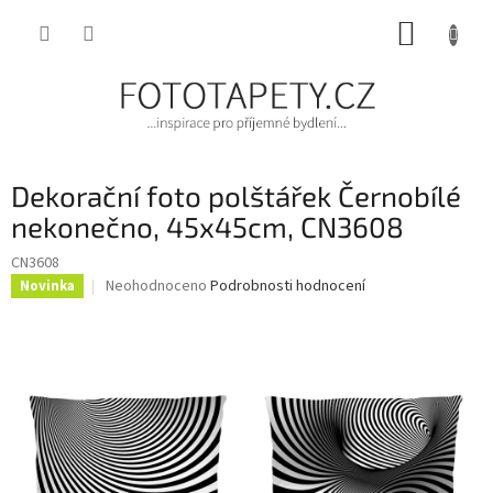
Přejít
NÁKUP
na
obsah
KOŠÍK
Dekorační foto polštářek Černobílé
nekonečno, 45x45cm, CN3608
CN3608
Průměrné
Neohodnoceno
Podrobnosti hodnocení
Novinka
hodnocení
produktu
je
0,0
z
5
hvězdiček.