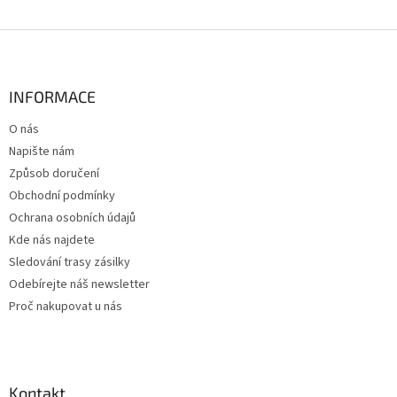
Z
á
p
a
INFORMACE
t
O nás
í
Napište nám
Způsob doručení
Obchodní podmínky
Ochrana osobních údajů
Kde nás najdete
Sledování trasy zásilky
Odebírejte náš newsletter
Proč nakupovat u nás
Kontakt