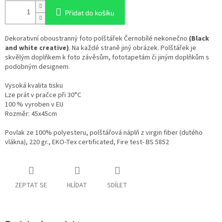
Přidat do košíku
Dekorativní oboustranný foto polštářek
Černobílé nekonečno
(Black
and white creative)
. Na každé straně jiný obrázek. Polštářek je
skvělým doplňkem k foto závěsům, fototapetám či jiným doplňkům s
podobným designem.
Vysoká kvalita tisku
Lze prát v pračce při 30°C
100 % vyroben v EU
Rozměr: 45x45cm
Povlak ze 100% polyesteru, polštářová náplň z virgin fiber (dutého
vlákna), 220 gr., EKO-Tex certificated, Fire test- BS 5852
ZEPTAT SE
HLÍDAT
SDÍLET