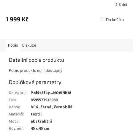
5-8 dní
1 999 Kč
Do košíku
Popis
Diskuze
Detailní popis produktu
Popis produktu není dostupný
Doplňkové parametry
Kategorie
:
Polštářky...NOVINKA!
EAN
:
8595577936088
Barva
:
bílá, černá, černobílá
Materiál
:
textil
Motiv
:
abstraktní
Rozměr
:
45 x 45 cm