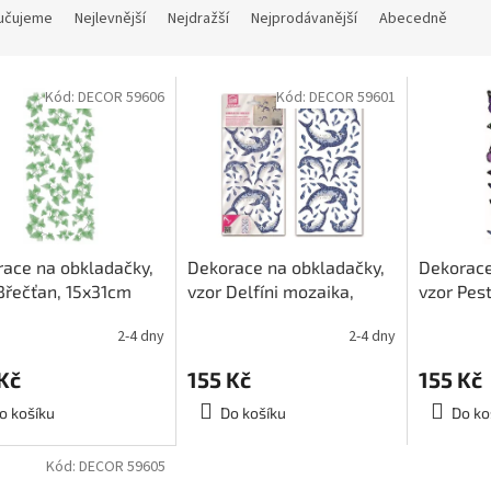
učujeme
Nejlevnější
Nejdražší
Nejprodávanější
Abecedně
Kód:
DECOR 59606
Kód:
DECOR 59601
ace na obkladačky,
Dekorace na obkladačky,
Dekorace
Břečťan, 15x31cm
vzor Delfíni mozaika,
vzor Pes
15x31cm
motýlci,
2-4 dny
2-4 dny
Kč
155 Kč
155 Kč
o košíku
Do košíku
Do ko
Kód:
DECOR 59605