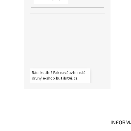
Rádi kutíte? Pak navštivte i náš
druhý e-shop
kutilstvi.cz
.
Z
á
p
a
t
INFORM
í