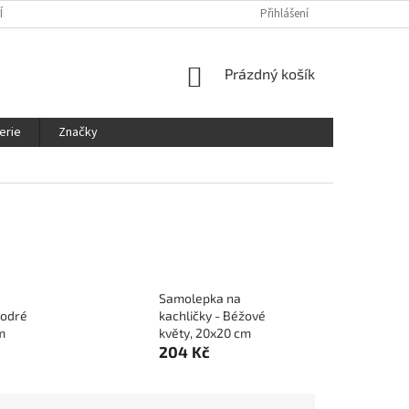
ÍNKY
OCHRANA OSOBNÍCH ÚDAJŮ
KDE NÁS NAJDETE
Přihlášení
SLEDOVÁ
NÁKUPNÍ
Prázdný košík
KOŠÍK
erie
Značky
Samolepka na
Modré
kachličky - Béžové
m
květy, 20x20 cm
204 Kč