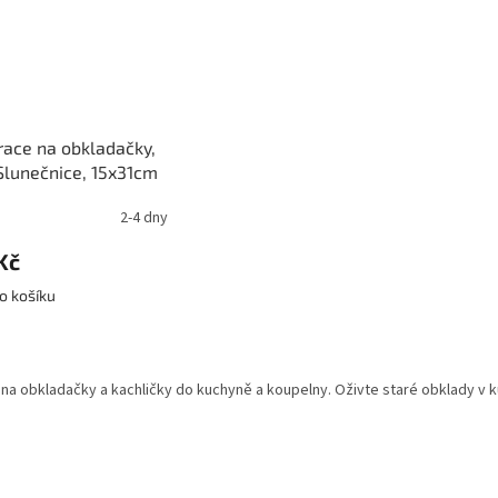
ace na obkladačky,
Slunečnice, 15x31cm
2-4 dny
Kč
o košíku
O
v
na obkladačky a kachličky do kuchyně a koupelny. Oživte staré obklady v 
l
á
d
a
c