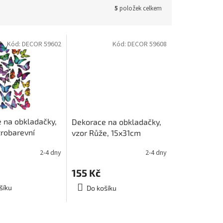
5
položek celkem
Kód:
DECOR 59602
Kód:
DECOR 59608
 na obkladačky,
Dekorace na obkladačky,
trobarevní
vzor Růže, 15x31cm
 15x31cm
2-4 dny
2-4 dny
155 Kč
šíku
Do košíku