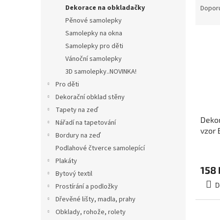
n
a
Dekorace na obkladačky
Dopor
e
z
Pěnové samolepky
l
e
Samolepky na okna
V
n
Samolepky pro děti
ý
í
Vánoční samolepky
p
p
i
r
3D samolepky..NOVINKA!
s
o
Pro děti
p
d
Dekorační obklad stěny
r
u
Tapety na zeď
o
k
Dekor
Nářadí na tapetování
d
t
vzor 
Bordury na zeď
u
ů
k
Podlahové čtverce samolepící
t
Plakáty
ů
158 
Bytový textil
D
Prostírání a podložky
Dřevěné lišty, madla, prahy
Obklady, rohože, rolety