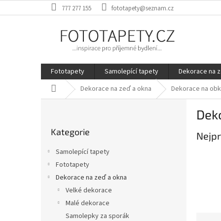
Přejít
777 277 155
fototapety@seznam.cz
na
obsah
Fototapety
Samolepící tapety
Dekorace na z
Domů
Dekorace na zeď a okna
Dekorace na obk
P
Dek
o
Přeskočit
s
Kategorie
kategorie
Nejpr
t
r
Samolepící tapety
a
Fototapety
n
Dekorace na zeď a okna
n
í
Velké dekorace
p
Malé dekorace
a
Samolepky za sporák
Ř