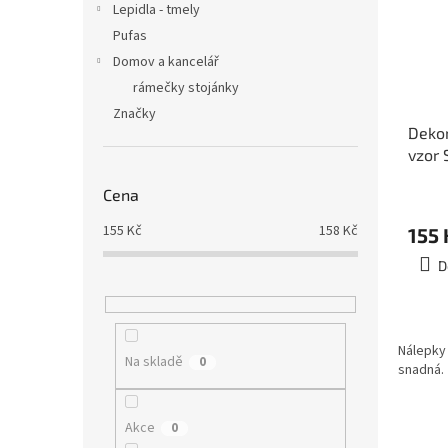
Lepidla - tmely
Pufas
Domov a kancelář
rámečky stojánky
Značky
Dekor
vzor 
Cena
155
Kč
158
Kč
155 
D
Nálepky 
Na skladě
0
snadná.
Akce
0