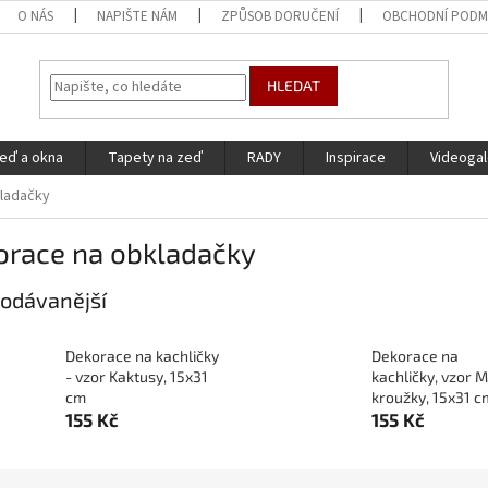
O NÁS
NAPIŠTE NÁM
ZPŮSOB DORUČENÍ
OBCHODNÍ PODM
HLEDAT
eď a okna
Tapety na zeď
RADY
Inspirace
Videogal
ladačky
orace na obkladačky
odávanější
Dekorace na kachličky
Dekorace na
- vzor Kaktusy, 15x31
kachličky, vzor 
cm
kroužky, 15x31 c
155 Kč
155 Kč