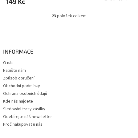
149 Kč
23
položek celkem
O
v
l
Z
á
á
d
p
a
a
INFORMACE
c
t
í
O nás
í
p
Napište nám
r
v
Způsob doručení
k
Obchodní podmínky
y
Ochrana osobních údajů
v
ý
Kde nás najdete
p
Sledování trasy zásilky
i
Odebírejte náš newsletter
s
u
Proč nakupovat u nás