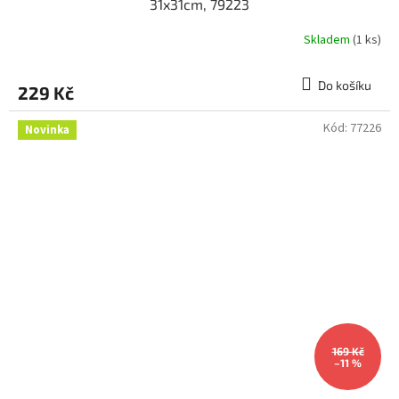
31x31cm, 79223
Skladem
(1 ks)
Do košíku
229 Kč
Kód:
77226
Novinka
169 Kč
–11 %