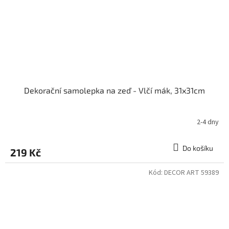
Dekorační samolepka na zeď - Vlčí mák, 31x31cm
2-4 dny
Do košíku
219 Kč
Kód:
DECOR ART 59389