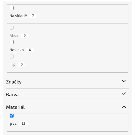
t
ů
Na skladě
7
Akce
0
Novinka
4
Tip
0
Značky
Barva
Materiál
pvc
23