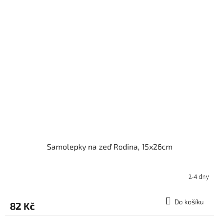
Samolepky na zeď Rodina, 15x26cm
2-4 dny
Do košíku
82 Kč