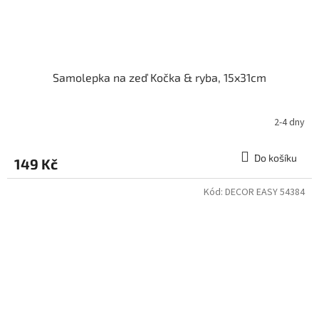
Samolepka na zeď Kočka & ryba, 15x31cm
2-4 dny
Do košíku
149 Kč
Kód:
DECOR EASY 54384