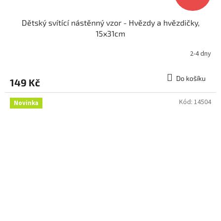
Dětský svítící nástěnný vzor - Hvězdy a hvězdičky,
15x31cm
2-4 dny
Do košíku
149 Kč
Kód:
14504
Novinka