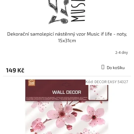
Dekorační samolepicí nástěnný vzor Music if life - noty,
15x31cm
2-4 dny
Do košíku
149 Kč
Kód:
DECOR EASY 54327