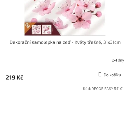
Dekorační samolepka na zeď - Květy třešně, 31x31cm
2-4 dny
Do košíku
219 Kč
Kód:
DECOR EASY 54101