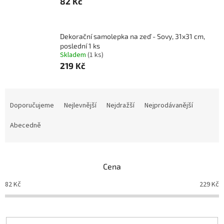
82 Kč
Dekorační samolepka na zeď - Sovy, 31x31 cm,
poslední 1 ks
Skladem
(1 ks)
219 Kč
Ř
a
Doporučujeme
Nejlevnější
Nejdražší
Nejprodávanější
z
e
Abecedně
n
í
p
Cena
r
o
82
Kč
229
Kč
d
u
k