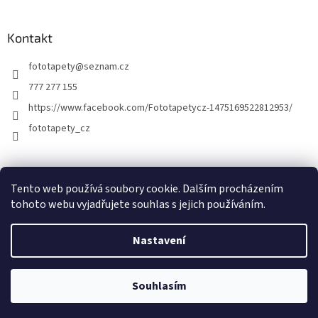
Kontakt
fototapety
@
seznam.cz
777 277 155
https://www.facebook.com/Fototapetycz-1475169522812953/
fototapety_cz
Kutilství.cz
Tento web používá soubory cookie. Dalším procházením
tohoto webu vyjadřujete souhlas s jejich používáním.
Nastavení
Vytvořil Shoptet
Souhlasím
Copyright 2026
FOTOTAPETY.CZ
. Všechna práva vyhrazena.