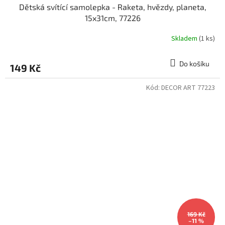
Dětská svítící samolepka - Raketa, hvězdy, planeta,
15x31cm, 77226
Skladem
(1 ks)
Do košíku
149 Kč
Kód:
DECOR ART 77223
169 Kč
–11 %