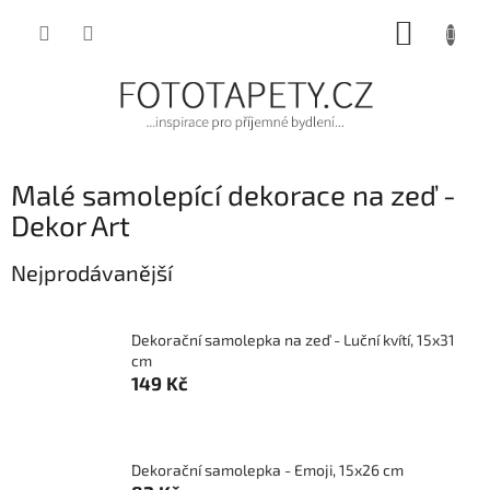
Přejít
NÁKUP
na
obsah
KOŠÍK
Malé samolepící dekorace na zeď -
Dekor Art
Nejprodávanější
Dekorační samolepka na zeď - Luční kvítí, 15x31
cm
149 Kč
Dekorační samolepka - Emoji, 15x26 cm