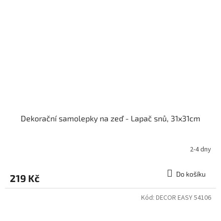
Dekorační samolepky na zeď - Lapač snů, 31x31cm
2-4 dny
Do košíku
219 Kč
Kód:
DECOR EASY 54106