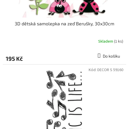
ů
3D dětská samolepka na zeď Berušky, 30x30cm
Skladem
(1 ks)
Do košíku
195 Kč
Kód:
DECOR S 59160