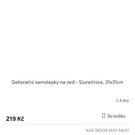
Dekorační samolepky na zeď - Slunečnice, 31x31cm
2-4 dny
Do košíku
219 Kč
Kód:
DECOR EASY 54107