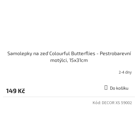
Samolepky na zeď Colourful Butterflies - Pestrobarevní
motýlci, 15x31cm
2-4 dny
Do košíku
149 Kč
Kód:
DECOR XS 59002