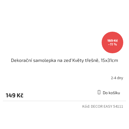
169 Kč
–11 %
Dekorační samolepka na zeď Květy třešně, 15x31cm
2-4 dny
Do košíku
149 Kč
Kód:
DECOR EASY 54111