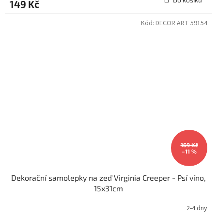
149 Kč
Kód:
DECOR ART 59154
169 Kč
–11 %
Dekorační samolepky na zeď Virginia Creeper - Psí víno,
15x31cm
2-4 dny