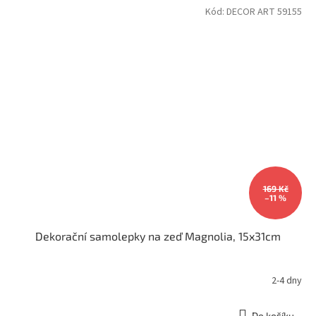
Kód:
DECOR ART 59155
169 Kč
–11 %
Dekorační samolepky na zeď Magnolia, 15x31cm
2-4 dny
Do košíku