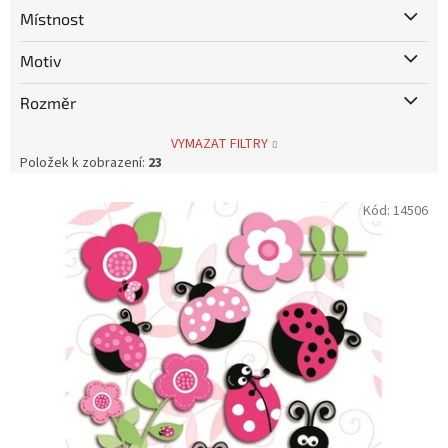
Místnost
Motiv
Rozměr
VYMAZAT FILTRY
Položek k zobrazení:
23
V
Kód:
14506
ý
p
i
s
p
r
o
d
u
k
t