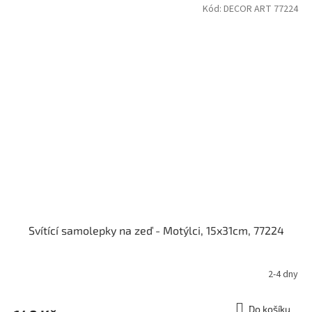
Kód:
DECOR ART 77224
Svítící samolepky na zeď - Motýlci, 15x31cm, 77224
2-4 dny
Do košíku