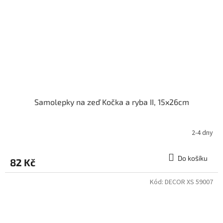
Samolepky na zeď Kočka a ryba II, 15x26cm
2-4 dny
Do košíku
82 Kč
Kód:
DECOR XS 59007