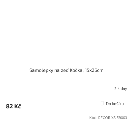
Samolepky na zeď Kočka, 15x26cm
2-4 dny
Do košíku
82 Kč
Kód:
DECOR XS 59003