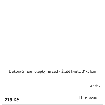
Dekorační samolepky na zeď - Žluté květy, 31x31cm
2-4 dny
Do košíku
219 Kč